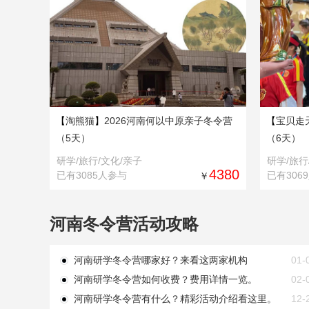
【
淘熊猫
】
2026河南何以中原亲子冬令营
【
宝贝走
（5天）
（6天）
研学/旅行/文化/亲子
研学/旅行
4380
已有3085人参与
已有306
￥
河南冬令营活动攻略
河南研学冬令营哪家好？来看这两家机构
01-
河南研学冬令营如何收费？费用详情一览。
02-
河南研学冬令营有什么？精彩活动介绍看这里。
12-