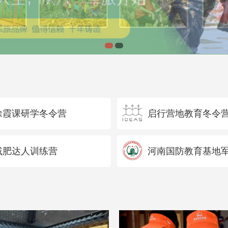
徐霞课研学冬令营
启行营地教育冬令
减肥达人训练营