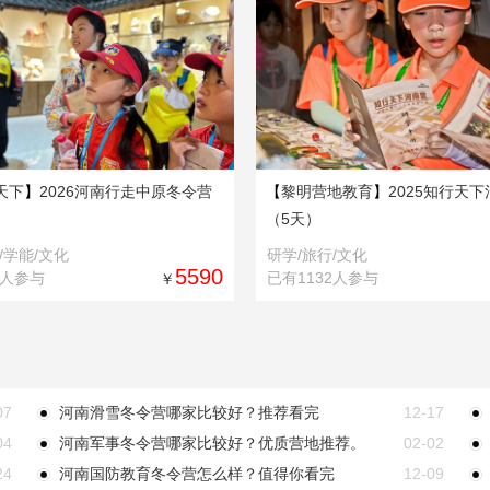
1
2
天下
】
2026河南行走中原冬令营
【
黎明营地教育
】
2025知行天
（5天）
/学能/文化
研学/旅行/文化
5590
9人参与
已有1132人参与
￥
07
河南滑雪冬令营哪家比较好？推荐看完
12-17
04
河南军事冬令营哪家比较好？优质营地推荐。
02-02
24
河南国防教育冬令营怎么样？值得你看完
12-09