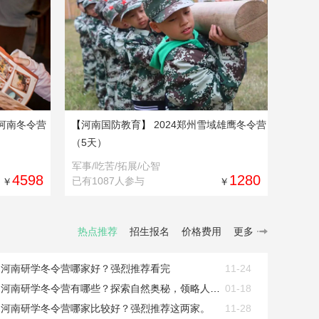
下河南冬令营
【
河南国防教育
】
2024郑州雪域雄鹰冬令营
（5天）
军事/吃苦/拓展/心智
4598
1280
已有1087人参与
￥
￥
热点推荐
招生报名
价格费用
更多
河南研学冬令营哪家好？强烈推荐看完
11-24
河南研学冬令营有哪些？探索自然奥秘，领略人文风情
01-18
河南研学冬令营哪家比较好？强烈推荐这两家。
11-28