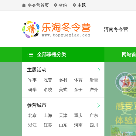
冬令营首页
省份
主题
河南冬令营
全部课程分类
网站
主题活动
军事
吃苦
乡村
体育
滑雪
研学
名校
美式
亲子
户外
参营城市
北京
上海
天津
重庆
广东
浙江
江苏
山东
河南
四川