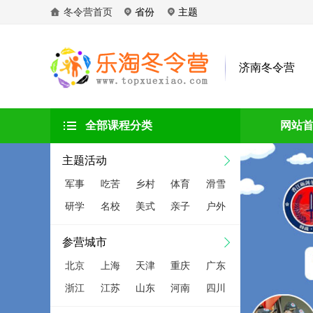
冬令营首页
省份
主题
济南冬令营
全部课程分类
网站
主题活动
军事
吃苦
乡村
体育
滑雪
研学
名校
美式
亲子
户外
参营城市
北京
上海
天津
重庆
广东
浙江
江苏
山东
河南
四川