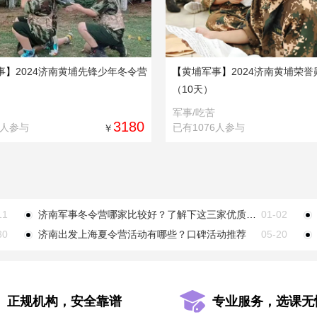
事
】
2024济南黄埔先锋少年冬令营
【
黄埔军事
】
2024济南黄埔荣
（10天）
1
2
军事/吃苦
3180
8人参与
已有1076人参与
￥
11
济南军事冬令营哪家比较好？了解下这三家优质机构
01-02
30
济南出发上海夏令营活动有哪些？口碑活动推荐
05-20
正规机构，安全靠谱
专业服务，选课无