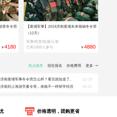
誉勋章冬令营
【
黄埔军事
】
2024济南黄埔未来领袖冬令营
（12天）
军事/吃苦/拓展/心智
4180
4880
已有1059人参与
￥
￥
热点推荐
招生报名
价格费用
更多
济南黄埔军事冬令营怎么样？看完就知道了。
12-19
济南到上海游学夏令营，体验不一样研学经历
04-21
忧
价格透明，团购更省