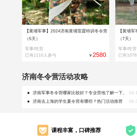
【
黄埔军事
】
2024济南黄埔雷霆特训冬令营
【
黄埔军
（5天）
（7天）
军事/吃苦
军事/吃苦
2580
已有1110人参与
已有107
￥
济南冬令营活动攻略
济南军事冬令营哪家比较好？专业营地了解一下。
02-
济南去上海的学生夏令营有哪些？热门活动推荐
05-
课程丰富，口碑推荐