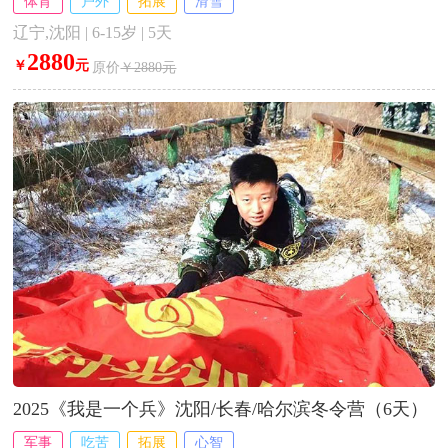
体育
户外
拓展
滑雪
辽宁,沈阳 | 6-15岁 | 5天
2880
￥
元
原价
￥2880元
2025《我是一个兵》沈阳/长春/哈尔滨冬令营（6天）
军事
吃苦
拓展
心智