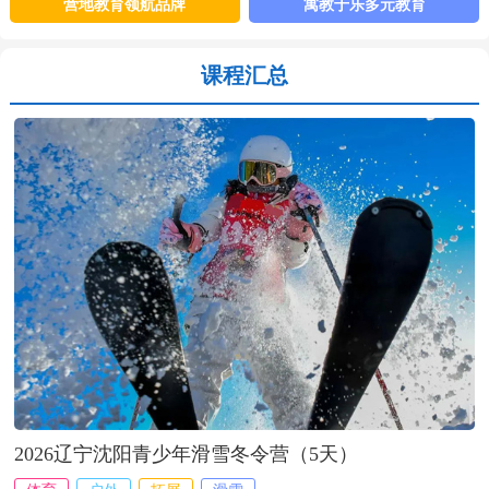
全第一"。在营址选定、教师配备、营规、突发事件预案等方面都制
营地教育领航品牌
寓教于乐多元教育
定出具体详细的保障措施，至今……【
详细
】
课程汇总
2026辽宁沈阳青少年滑雪冬令营（5天）