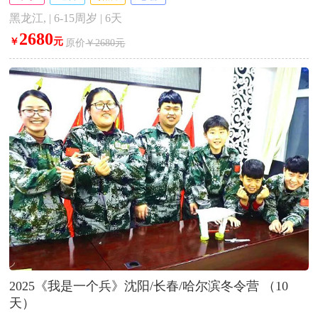
黑龙江, | 6-15周岁 | 6天
2680
￥
元
原价
￥2680元
2025《我是一个兵》沈阳/长春/哈尔滨冬令营 （10
天）