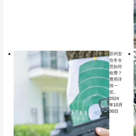
苏州安
住冬令
营如何
收费？
费用详
情一
览。
2024
年10月
30日