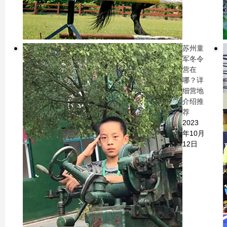
苏州童
军冬令
营在
哪？详
细营地
介绍推
荐
2023
年10月
12日