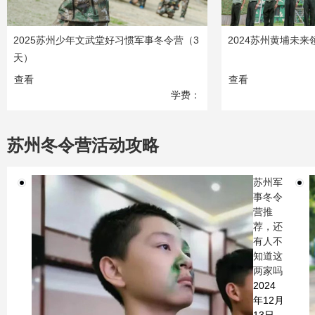
2025苏州少年文武堂好习惯军事冬令营（3
2024苏州黄埔未来
天）
查看
查看
学费：
1880
元
苏州冬令营活动攻略
苏州军
事冬令
营推
荐，还
有人不
知道这
两家吗
2024
年12月