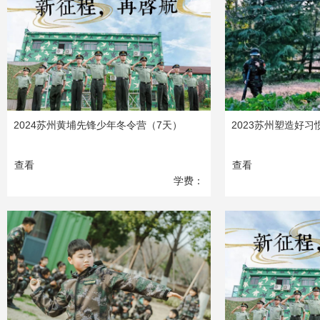
2024苏州黄埔先锋少年冬令营（7天）
2023苏州塑造好
查看
查看
学费：
3580
元