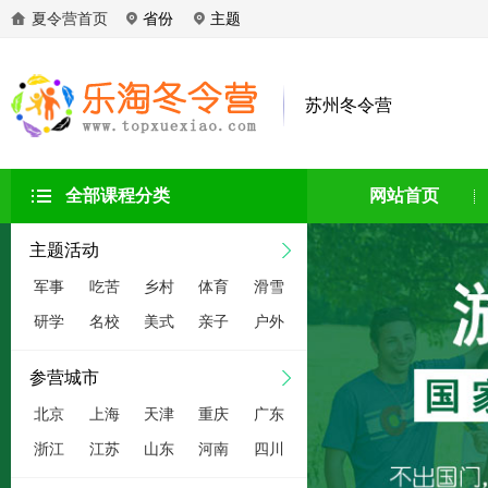
夏令营首页
省份
主题
苏州冬令营
全部课程分类
网站首页
主题活动
军事
吃苦
乡村
体育
滑雪
研学
名校
美式
亲子
户外
参营城市
北京
上海
天津
重庆
广东
浙江
江苏
山东
河南
四川