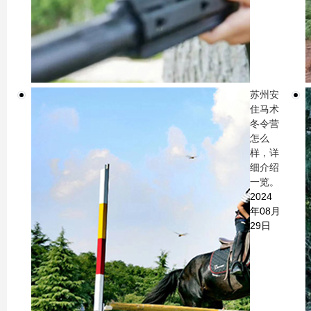
苏州安
住马术
冬令营
怎么
样，详
细介绍
一览。
2024
年08月
29日