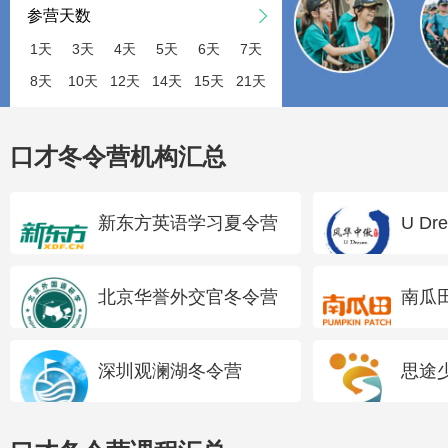
参营天数
1天
3天
4天
5天
6天
7天
8天
10天
12天
14天
15天
21天
口才冬令营机构汇总
新东方英语学习夏令营
U D
北京华誉外交官冬令营
南瓜
深圳观澜湖冬令营
思途