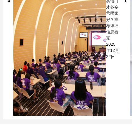
英语口
才冬令
营哪家
好？推
荐详细
信息看
完
2025
年12月
22日