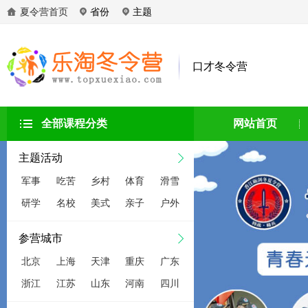
夏令营首页
省份
主题
口才冬令营
全部课程分类
网站首页
主题活动
军事
吃苦
乡村
体育
滑雪
研学
名校
美式
亲子
户外
参营城市
北京
上海
天津
重庆
广东
浙江
江苏
山东
河南
四川