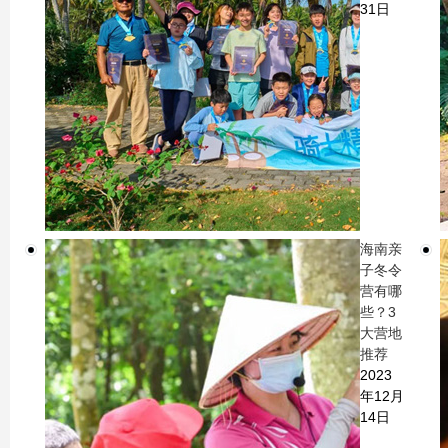
31日
海南亲
子冬令
营有哪
些？3
大营地
推荐
2023
年12月
14日