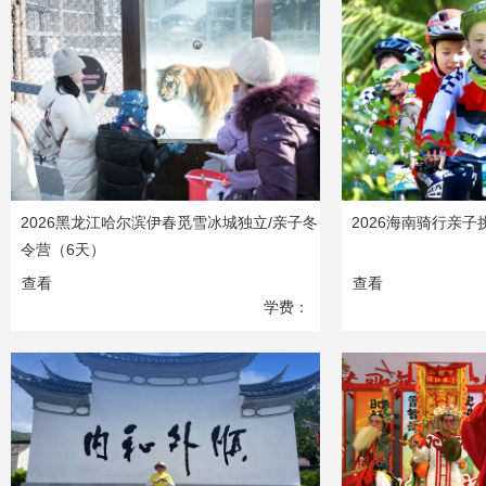
5890
元
2026黑龙江哈尔滨伊春觅雪冰城独立/亲子冬
2026海南骑行亲
令营（6天）
查看
查看
学费：
6580
元