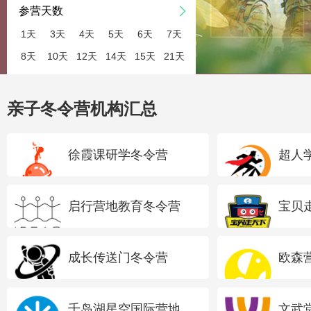
参营天数
1天
3天
4天
5天
6天
7天
8天
10天
12天
14天
15天
21天
亲子冬令营机构汇总
徐霞课研学冬令营
超人
启行营地教育冬令营
宝贝
成长传送门冬令营
欧森
千岛湖星空国际营地
文武