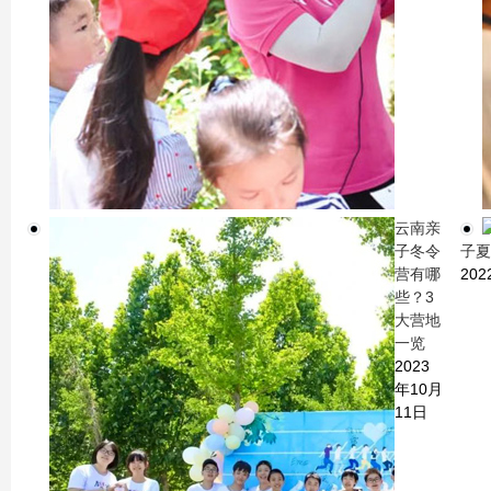
云南亲
子冬令
子夏
营有哪
20
些？3
大营地
一览
2023
年10月
11日