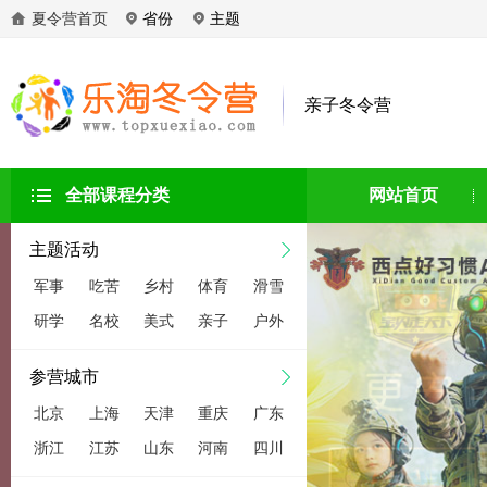
夏令营首页
省份
主题
亲子冬令营
全部课程分类
网站首页
主题活动
军事
吃苦
乡村
体育
滑雪
研学
名校
美式
亲子
户外
参营城市
北京
上海
天津
重庆
广东
浙江
江苏
山东
河南
四川