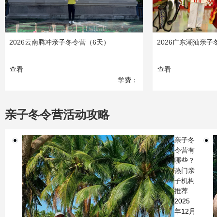
2026云南腾冲亲子冬令营（6天）
2026广东潮汕亲子
查看
查看
学费：
6090
元
亲子冬令营活动攻略
亲子冬
令营有
哪些？
热门亲
子机构
推荐
2025
年12月