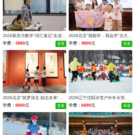
2026新东方酷学“词汇速记”走读冬令营（5天）
2026北京“我能学，我会学”北大博士学习能力提升冬令营（7天）
学费：
3980
元
学费：
9800
元
查看
查看
2026北京“筑梦清北 励志未来”学习动力激发研学冬令营（6天）
2026辽宁沈阳冰雪户外冬令营（6天）
学费：
6800
元
学费：
6690
元
查看
查看