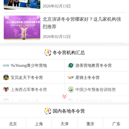
2026年02月13日
北京演讲冬令营哪家好？这几家机构强
烈推荐
2026年02月12日
冬令营机构汇总
YuYoung青少年营地
游美营地教育冬令营
宝贝走天下冬令营
星骑士冬令营
上海西点军事冬令营
中国少年预备役训练营
八一军旅冬令营
杭州聚冠成长冬令营
国内各地冬令营
睿萌星冬令营
蓝湖艺术冬令营
北京
上海
天津
重庆
广东
EACH国际营地冬令营
童行悦夏令营