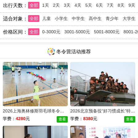
出行天数：
全部
1天
2天
3天
4天
5天
6天
7天
8天
9天
适合对象：
全部
儿童
小学生
中学生
高中生
青少年
大学生
价格区间：
全部
0-3000元
3001-5000元
5001-8000元
8001-
冬令营活动推荐
2026上海奥林修斯羽毛球冬令营（7天）
2026北京预备役“好习惯成长”特训蜕变冬令营（14天）
学费：
4280
元
学费：
8380
元
查看
查看