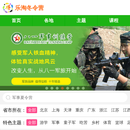
乐淘冬令营
首页
各地
主题
课程
军事夏令营
省市所在：
全部
北京
上海
天津
重庆
广东
浙江
江苏
江
特色主题：
全部
游学
军事
童子军
吃苦
乡村
体育
篮球