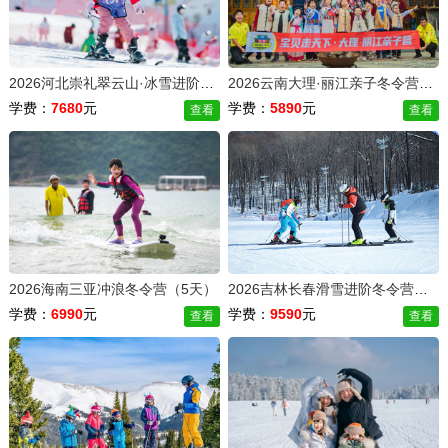
2026河北崇礼翠云山·冰雪进阶滑雪冬令营（6天）单双板1:3 营房公寓
2026云南大理·丽江亲子冬令营（6天）
学费：
7680
元
学费：
5890
元
查看
查看
2026海南三亚冲浪冬令营（5天）
2026吉林长春滑雪进阶冬令营（6天）
学费：
6990
元
学费：
9590
元
查看
查看