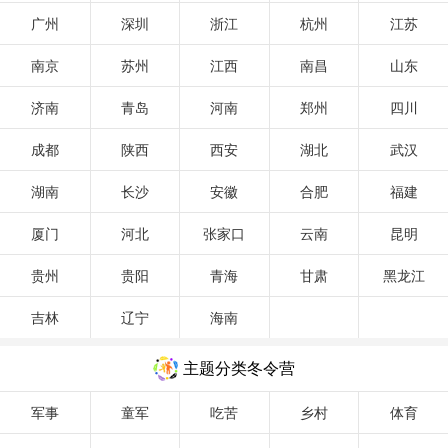
广州
深圳
浙江
杭州
江苏
黎明营地教育冬令营
坚果部落夏令营
南京
苏州
江西
南昌
山东
西安绿锐滑雪冬令营
思途少年户外冬令营
济南
青岛
河南
郑州
四川
引航者教育冬令营
U Dream国际营地冬令营
成都
陕西
西安
湖北
武汉
深圳观澜湖冬令营
奥林修斯冬令营
湖南
长沙
安徽
合肥
福建
厦门
河北
张家口
云南
昆明
贵州
贵阳
青海
甘肃
黑龙江
吉林
辽宁
海南
主题分类冬令营
军事
童军
吃苦
乡村
体育