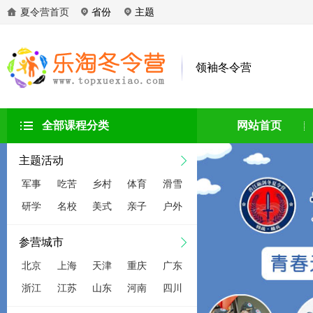
夏令营首页
省份
主题
领袖冬令营
全部课程分类
网站首页
主题活动
军事
吃苦
乡村
体育
滑雪
研学
名校
美式
亲子
户外
参营城市
北京
上海
天津
重庆
广东
浙江
江苏
山东
河南
四川