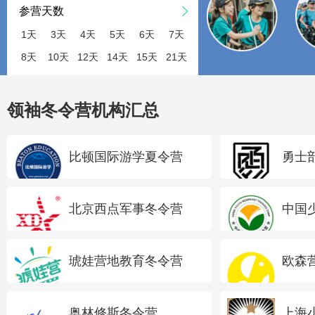
参营天数
1天
3天
4天
5天
6天
7天
8天
10天
12天
14天
15天
21天
领袖冬令营机构汇总
比顿国际游学夏令营
勇士
北京西点军事冬令营
中国
琥娃营地教育冬令营
欧森
奥林修斯冬令营
上海