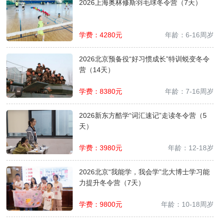
2026上海奥林修斯羽毛球冬令营（7天）
学费：
4280
元
年龄：
6-16周岁
2026北京预备役“好习惯成长”特训蜕变冬令
营（14天）
学费：
8380
元
年龄：
7-16周岁
2026新东方酷学“词汇速记”走读冬令营（5
天）
学费：
3980
元
年龄：
12-18岁
2026北京“我能学，我会学”北大博士学习能
力提升冬令营（7天）
学费：
9800
元
年龄：
10-18周岁