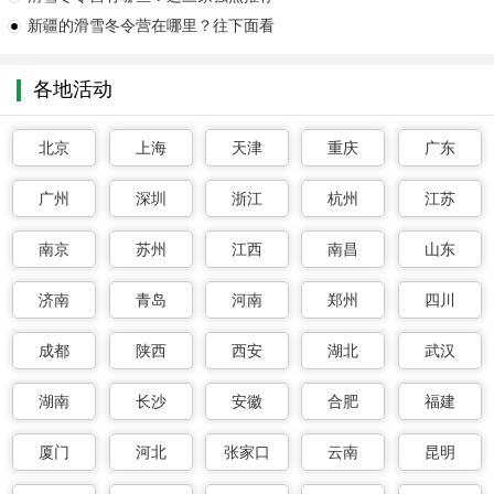
新疆的滑雪冬令营在哪里？往下面看
各地活动
北京
上海
天津
重庆
广东
广州
深圳
浙江
杭州
江苏
南京
苏州
江西
南昌
山东
济南
青岛
河南
郑州
四川
成都
陕西
西安
湖北
武汉
湖南
长沙
安徽
合肥
福建
厦门
河北
张家口
云南
昆明