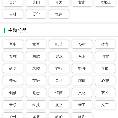
贵州
贵阳
青海
甘肃
黑龙江
吉林
辽宁
海南
主题分类
军事
童军
吃苦
乡村
体育
篮球
减肥
游泳
马术
滑雪
研学
名校
旅行
野外
学能
美式
英语
口才
演讲
心智
领袖
励志
情商
文化
艺术
音乐
科技
航空
亲子
义工
户外
拓展
帆船
航海